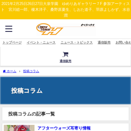
2021年2月25日26日27日大泉学園 ゆめりあギャラリー７F 参加アーティス
ト 宮川総一郎、榎木洋子、桑野原夏生、しおた道子、羽原よしかず、水谷
潤
トップページ
イベント・ニュース
ニュース・トピックス
通信販売
お問い合
通信販売
ホーム
投稿コラム
投稿コラム
投稿コラムの記事一覧
アフターウォーズ耳寄り情報