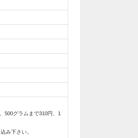
、500グラムまで
310
円、1
し込み下さい。