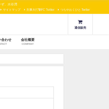
かず、水谷潤
サイトマップ
刑事大打撃FC Twitter
つちやおくひと Twitter
通信販売
い合わせ
会社概要
NTACT
COMPANY