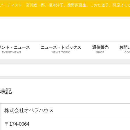
F 参加アーティスト 宮川総一郎、榎木洋子、桑野原夏生、しおた道子、羽原よし
ベント・ニュース
ニュース・トピックス
通信販売
お問
EVENT NEWS
NEWS TOPIC
SHOP
CO
表記
株式会社オペラハウス
〒174-0064