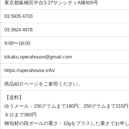
東京都板橋区中台3-27サンシティA棟805号
03
5935 4703
03 3924 4978
9:00〜18:00
kikaku.operahouse@gmail.com
https://operahouse.info/
商品紹介ページをご参照ください。
【送料】
ゆうメール
：
150グラムまで
180
円、250グラムまで
215
円
キロまで
360
円
梱包材の段ボールの重さ・
10g
をブラスした重さでお申