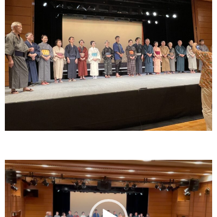
動
画
プ
レ