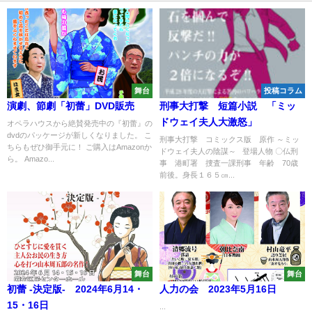
舞台
投稿コラム
演劇、節劇「初蕾」DVD販売
刑事大打撃 短篇小説 「ミッ
ドウェイ夫人大激怒」
オペラハウスから絶賛発売中の『初蕾』の
dvdのパッケージが新しくなりました。 こ
刑事大打撃 コミックス版 原作 ～ミッ
ちらもぜひ御手元に！ ご購入はAmazonか
ドウェイ夫人の陰謀～ 登場人物 〇仏刑
ら。 Amazo...
事 港町署 捜査一課刑事 年齢 70歳
前後。身長１６５㎝...
舞台
舞台
初蕾 -決定版- 2024年6月14・
人力の会 2023年5月16日
15・16日
...