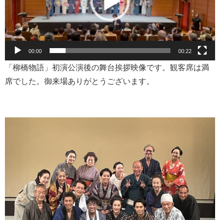
ー
ヤ
ー
00:00
00:22
「柳橋物語」初演公演後の舞台挨拶映像です。観客席は満
席でした。御来場ありがとうございます。