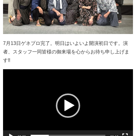
7月13日ゲネプロ完了。明日はいよいよ開演初日です。演
者、スタッフ一同皆様の御来場を心からお待ち申し上げま
す‼
動
画
プ
レ
ー
ヤ
ー