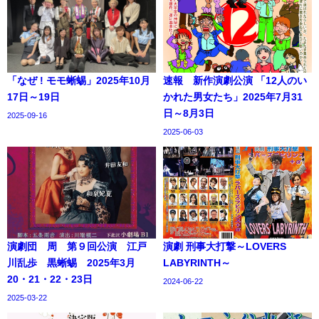
「なぜ ! モモ蜥蜴」2025年10月
速報 新作演劇公演 「12人のい
17日～19日
かれた男女たち」2025年7月31
日～8月3日
2025-09-16
2025-06-03
演劇団 周 第９回公演 江戸
演劇 刑事大打撃～LOVERS
川乱歩 黒蜥蜴 2025年3月
LABYRINTH～
20・21・22・23日
2024-06-22
2025-03-22