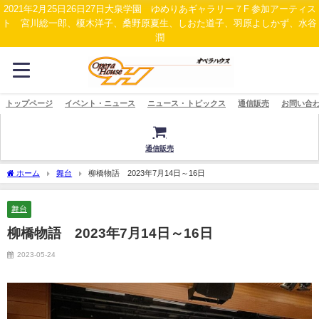
2021年2月25日26日27日大泉学園 ゆめりあギャラリー７F 参加アーティス
ト 宮川総一郎、榎木洋子、桑野原夏生、しおた道子、羽原よしかず、水谷
潤
トップページ
イベント・ニュース
ニュース・トピックス
通信販売
お問い合
通信販売
ホーム
舞台
柳橋物語 2023年7月14日～16日
舞台
柳橋物語 2023年7月14日～16日
2023-05-24