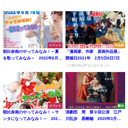
...
イベント
作品展
朝比奈南のやってみなみ！～夏
「漫画家、作家 原画作品展」
を歌ってみなみ～ 2022年6月
開催日2021年 2月5日6日7日
19日
...
この展示会は中止になりました。...
イベント
舞台
朝比奈南のやってみなみ！～サ
演劇団 周 第９回公演 江戸
ンタになってみなみ！～ 2021
川乱歩 黒蜥蜴 2025年3月
年12月25日
20・21・22・23日
...
...